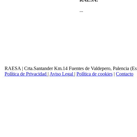
...
RAESA | Crta.Santander Km.14 Fuentes de Valdepero, Palencia (Es
Política de Privacidad
|
Aviso Legal
|
Política de cookies
|
Contacto