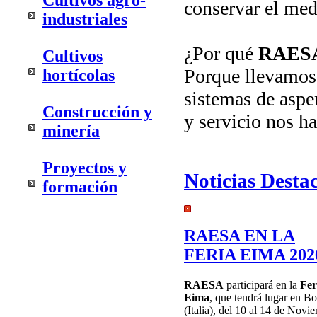
Cultivos agro-
conservar el med
industriales
¿Por qué
RAES
Cultivos
Porque llevamos 
hortícolas
sistemas de aspe
Construcción y
y servicio nos ha
minería
Proyectos y
Noticias Desta
formación
RAESA EN LA
FERIA EIMA 202
RAESA
participará en la
Fer
Eima
, que tendrá lugar en B
(Italia), del 10 al 14 de Novi