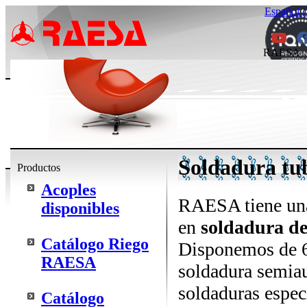
Español
RAESA
Soldadura tu
Productos
Acoples
RAESA tiene una
disponibles
en
soldadura de
Catálogo Riego
Disponemos de 6
RAESA
soldadura semiau
soldaduras espec
Catálogo