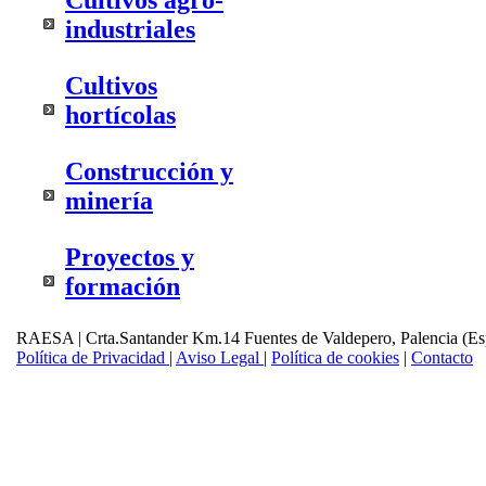
Cultivos agro-
industriales
Cultivos
hortícolas
Construcción y
minería
Proyectos y
formación
RAESA | Crta.Santander Km.14 Fuentes de Valdepero, Palencia (Es
Política de Privacidad
|
Aviso Legal
|
Política de cookies
|
Contacto