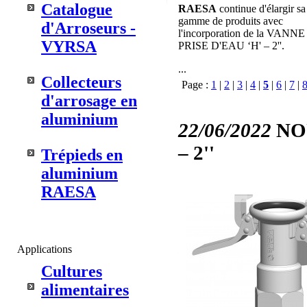
Catalogue
RAESA
continue d'élargir sa
gamme de produits avec
d'Arroseurs -
l'incorporation de la VANN
VYRSA
PRISE D'EAU ‘H' – 2''.
...
Collecteurs
Page :
1
|
2
|
3
|
4
|
5
|
6
|
7
|
d'arrosage en
aluminium
22/06/2022
NO
– 2''
Trépieds en
aluminium
RAESA
Applications
Cultures
alimentaires