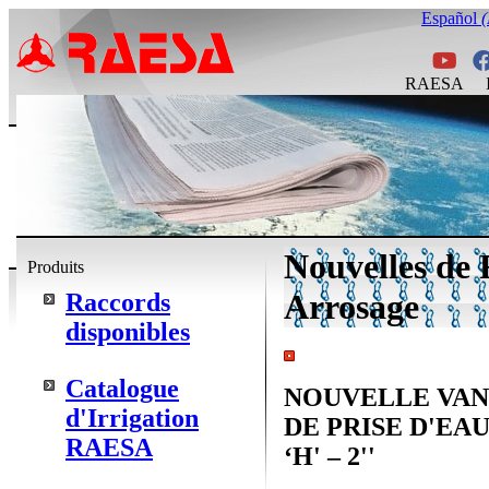
Español
RAESA
Nouvelles de 
Produits
Arrosage
Raccords
disponibles
Catalogue
NOUVELLE VA
d'Irrigation
DE PRISE D'EA
RAESA
‘H' – 2''