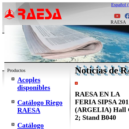
Español
RAESA
Noticias de R
Productos
Acoples
disponibles
RAESA EN LA
FERIA SIPSA 201
Catálogo Riego
(ARGELIA) Hall 
RAESA
2; Stand B040
Catálogo