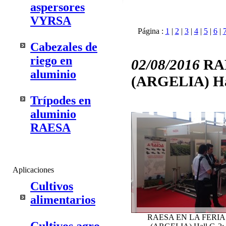
aspersores
VYRSA
Página :
1
|
2
|
3
|
4
|
5
|
6
|
Cabezales de
riego en
02/08/2016
RA
aluminio
(ARGELIA) Hal
Trípodes en
aluminio
RAESA
Aplicaciones
Cultivos
alimentarios
RAESA EN LA FERIA 