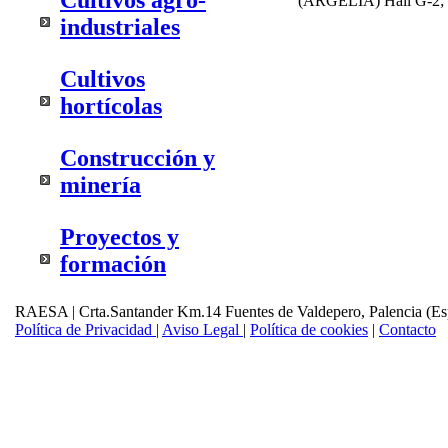
Cultivos agro-
(ARGELIA) Hall G-2; 
industriales
Cultivos
hortícolas
Construcción y
minería
Proyectos y
formación
RAESA | Crta.Santander Km.14 Fuentes de Valdepero, Palencia (Es
Política de Privacidad
|
Aviso Legal
|
Política de cookies
|
Contacto