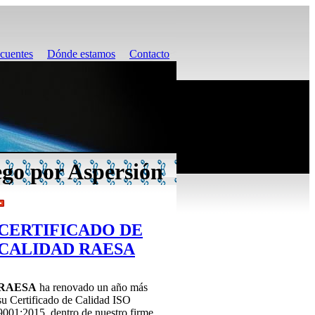
ecuentes
Dónde estamos
Contacto
ego por Aspersión
CERTIFICADO DE
CALIDAD RAESA
RAESA
ha renovado un año más
su Certificado de Calidad ISO
9001:2015, dentro de nuestro firme