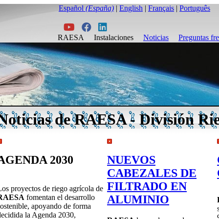
Español
(España)
|
English
|
Français
|
Português
RAESA
Instalaciones
Noticias
Preguntas fr
Noticias de RAESA - División Ri
AGENDA 2030
NUEVOS
CABEZALES DE
FILTRADO EN
Los proyectos de riego agrícola de
ALUMINIO
RAESA
fomentan el desarrollo
sostenible, apoyando de forma
decidida la Agenda 2030,